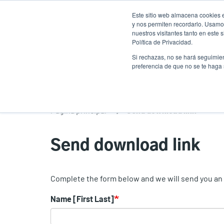
Pasar
Este sitio web almacena cookies e
al
y nos permiten recordarlo. Usamos
contenido
nuestros visitantes tanto en este
Política de Privacidad.
principal
Productos
Soluciones
Ser
Si rechazas, no se hará seguimien
preferencia de que no se te haga
Página principal
Send download link
Send download link
Complete the form below and we will send you an e
Name [First Last]