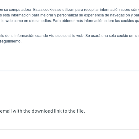
n su computadora. Estas cookies se utilizan para recopilar información sobre cómo
Noticias
Emp
User
 esta información para mejorar y personalizar su experiencia de navegación y par
 sitio web como en otros medios. Para obtener más información sobre las cookies qu
accoun
Selector de prod
vicio
Soporte y descargas
Socios
to de tu información cuando visites este sitio web. Se usará una sola cookie en tu
Header
menu
 seguimiento.
mail with the download link to the file.