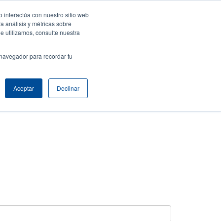
 interactúa con nuestro sitio web
resa
Iniciar sesión / Registrarse
North America [Español]
User
a análisis y métricas sobre
e utilizamos, consulte nuestra
t
Anonymous
uctos
Soporte Técnico
Comuníquese con Ventas
 navegador para recordar tu
Aceptar
Declinar