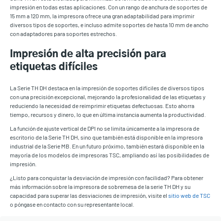
impresión en todas estas aplicaciones. Con un rango de anchura de soportes de
15 mm a 120 mm, la impresora ofrece una gran adaptabilidad para imprimir
diversos tipos de soportes, e incluso admite soportes de hasta 10 mm de ancho
con adaptadores para soportes estrechos.
Impresión de alta precisión para
etiquetas difíciles
La Serie TH DH destaca en la impresión de soportes difíciles de diversos tipos
con una precisión excepcional, mejorando la profesionalidad de las etiquetas y
reduciendo la necesidad de reimprimir etiquetas defectuosas. Esto ahorra
tiempo, recursos y dinero, lo que en última instancia aumenta la productividad.
La función de ajuste vertical de DPI no se limita únicamente a la impresora de
escritorio de la Serie TH DH, sino que también está disponible en la impresora
industrial de la Serie MB. En un futuro próximo, también estará disponible en la
mayoría de los modelos de impresoras TSC, ampliando así las posibilidades de
impresión.
¿Listo para conquistar la desviación de impresión con facilidad? Para obtener
más información sobre la impresora de sobremesa de la serie TH DH y su
capacidad para superar las desviaciones de impresión, visite el
sitio web de TSC
o póngase en contacto con su representante local.