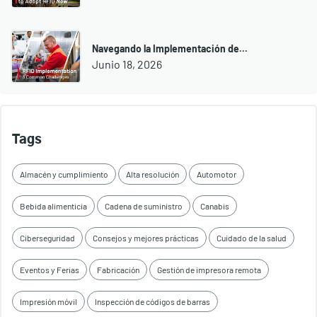
Navegando la Implementación de...
Junio 18, 2026
Tags
Almacén y cumplimiento
Alta resolución
Automotor
Bebida alimenticia
Cadena de suministro
Canabis
Ciberseguridad
Consejos y mejores prácticas
Cuidado de la salud
Eventos y Ferias
Fabricación
Gestión de impresora remota
Impresión móvil
Inspección de códigos de barras