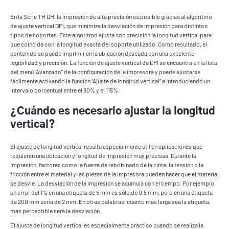
En la Serie TH DH, la impresión de alta precisión es posible gracias al algoritmo
de ajuste vertical DPI, que minimiza la desviación de impresión para distintos
tipos de soportes. Este algoritmo ajusta con precisión la longitud vertical para
que coincida con la longitud exacta del soporte utilizado. Como resultado, el
contenido se puede imprimir en la ubicación deseada con una excelente
legibilidad y precisión. La función de ajuste vertical de DPI se encuentra en la lista
del menú “Avanzado” de la configuración de la impresora y puede ajustarse
fácilmente activando la función “Ajuste de longitud vertical” e introduciendo un
intervalo porcentual entre el 90% y el 115%.
¿Cuándo es necesario ajustar la longitud
vertical?
El ajuste de longitud vertical resulta especialmente útil en aplicaciones que
requieren una ubicación y longitud de impresión muy precisas. Durante la
impresión, factores como la fuerza de rebobinado de la cinta, la tensión o la
fricción entre el material y las piezas de la impresora pueden hacer que el material
se desvíe. La desviación de la impresión se acumula con el tiempo. Por ejemplo,
un error del 1% en una etiqueta de 5 mm es sólo de 0.5 mm, pero en una etiqueta
de 200 mm sería de 2 mm. En otras palabras, cuanto más larga sea la etiqueta,
más perceptible será la desviación.
El ajuste de longitud vertical es especialmente práctico cuando se realiza la