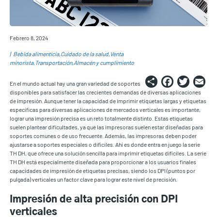
Febrero 8, 2024
Bebida alimenticia
Cuidado de la salud
Venta
minorista
Transportación
Almacén y cumplimiento
Share
Faceb
Twi
E
En el mundo actual hay una gran variedad de soportes
disponibles para satisfacer las crecientes demandas de diversas aplicaciones
de impresión. Aunque tener la capacidad de imprimir etiquetas largas y etiquetas
específicas para diversas aplicaciones de mercados verticales es importante,
lograr una impresión precisa es un reto totalmente distinto. Estas etiquetas
suelen plantear dificultades, ya que las impresoras suelen estar diseñadas para
soportes comunes o de uso frecuente. Además, las impresoras deben poder
ajustarse a soportes especiales o difíciles. Ahí es donde entra en juego la serie
TH DH, que ofrece una solución sencilla para imprimir etiquetas difíciles. La serie
TH DH está especialmente diseñada para proporcionar a los usuarios finales
capacidades de impresión de etiquetas precisas, siendo los DPI (puntos por
pulgada) verticales un factor clave para lograr este nivel de precisión.
Impresión de alta precisión con DPI
verticales