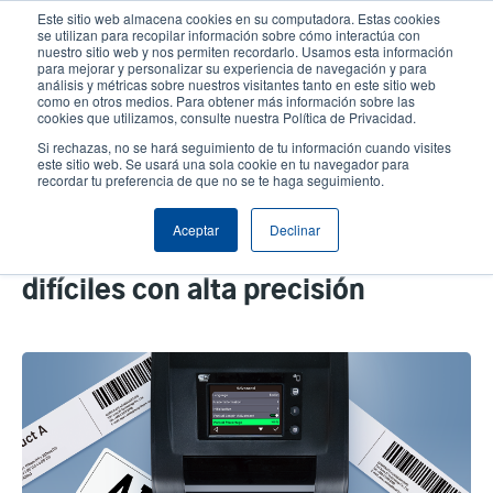
Pasar
Este sitio web almacena cookies en su computadora. Estas cookies
al
se utilizan para recopilar información sobre cómo interactúa con
contenido
nuestro sitio web y nos permiten recordarlo. Usamos esta información
User
User
para mejorar y personalizar su experiencia de navegación y para
principal
análisis y métricas sobre nuestros visitantes tanto en este sitio web
account
Anonym
Selector de productos
Soporte Técnico
como en otros medios. Para obtener más información sobre las
Header
cookies que utilizamos, consulte nuestra Política de Privacidad.
menu
Comuníquese con Ventas
Si rechazas, no se hará seguimiento de tu información cuando visites
este sitio web. Se usará una sola cookie en tu navegador para
recordar tu preferencia de que no se te haga seguimiento.
Utilice la Serie TH DH para
Aceptar
Declinar
imprimir fácilmente etiquetas
difíciles con alta precisión