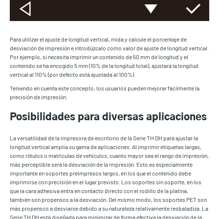
Para utilizar el ajuste de longitud vertical, mida y calcule el porcentaje de
desviación de impresión e introdúzcalo como valor de ajuste de longitud vertical.
Por ejemplo, si necesita imprimir un contenido de 50 mm de longitud y el
contenido se ha encogido 5 mm (10% de la longitud total), ajustará la longitud
vertical al 110% (por defecto está ajustada al 100%).
Teniendo en cuenta este concepto, los usuarios pueden mejorar fácilmente la
precisión de impresión.
Posibilidades para diversas aplicaciones
La versatilidad de la impresora de escritorio de la Serie TH DH para ajustar la
longitud vertical amplía su gama de aplicaciones. Al imprimir etiquetas largas,
como rótulos o matrículas de vehículos, cuanto mayor sea el rango de impresión,
más perceptible será la desviación de la impresión. Esto es especialmente
importante en soportes preimpresos largos, en los que el contenido debe
imprimirse con precisión en el lugar previsto. Los soportes sin soporte, en los
que la cara adhesiva entra en contacto directo con el rodillo de la platina,
también son propensos a la desviación. Del mismo modo, los soportes PET son
más propensos a desviarse debido a su naturaleza relativamente resbaladiza. La
Serie TH DH está diseñada para minimizar de forma efectiva la desviación de la